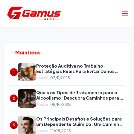
Pular para o conteúdo
NOTÍCIAS LOCAIS
Clínica de Recuperação em
Mais lidas
Itupeva: Tratamento Humanizado e
Proteção Auditiva no Trabalho:
Caminhos Detox para Uma Nova
Estratégias Reais Para Evitar Danos
1
Vida
Irreversíveis
Saúde
· 03/11/2025
18/02/2026
12
Quais os Tipos de Tratamento para o
Alcoolismo: Descubra Caminhos para a
2
Recuperação
Saúde
· 08/10/2025
Os Principais Desafios e Soluções para
um Dependente Químico: Um Caminho
3
para a Recuperação
Saúde
· 12/08/2025