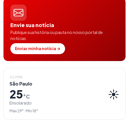
Envie sua notícia
Publique sua história ou pauta no nosso portal de
notícias.
Enviar minha notícia →
CLIMA
São Paulo
25
☀️
°C
Ensolarado
Máx 29° · Mín 18°